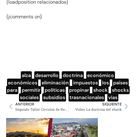
{loadposition relacionados}
{jcomments on}
alza
,
desarrollo
,
doctrina
,
económico
,
económicos
,
eliminación
,
impuestos
,
los
,
países
,
para
,
permitir
,
políticas
,
propinar
,
shock
,
shocks
,
sociales
,
subsidios
,
trasnacionales
,
vías
ANTERIOR
SIGUIENTE
Segundo Taller Círculos de Reflexión, 17 y 18 de septiembre
Video: La doctrina del shock