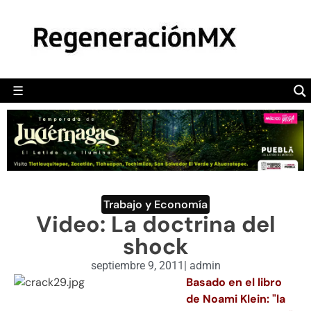
MÉXICO
POLÍTICA
MUNDO
☰
RegeneraciónMX
Sitio de noticias libre e independiente
CAMALEÓN
OPINIÓN
DEPORTES
ENGLISH SECTION
Trabajo y Economía
Video: La doctrina del
VIDEOS
shock
septiembre 9, 2011
|
admin
Basado en el libro
de Noami Klein: "la