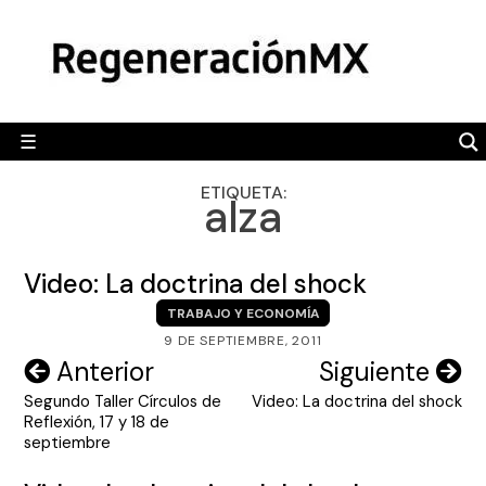
Skip
MÉXICO
to
content
POLÍTICA
MUNDO
☰
RegeneraciónMX
Sitio de noticias libre e independiente
CAMALEÓN
ETIQUETA:
alza
OPINIÓN
DEPORTES
Video: La doctrina del shock
ENGLISH SECTION
TRABAJO Y ECONOMÍA
9 DE SEPTIEMBRE, 2011
VIDEOS
Navegación
Anterior
Siguiente
Segundo Taller Círculos de
Video: La doctrina del shock
de
Reflexión, 17 y 18 de
entradas
septiembre