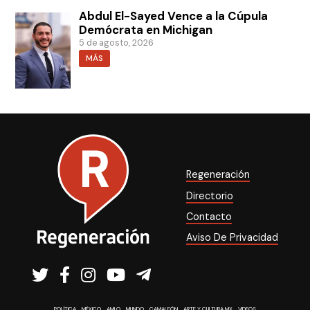
Abdul El-Sayed Vence a la Cúpula
Demócrata en Michigan
5 de agosto, 2026
MÁS
Regeneración
Directorio
Contacto
Aviso De Privacidad
POLÍTICA
MÉXICO
AMLO
MUNDO
CAMALEÓN
ARTE Y CULTURA MX
VIDEOS