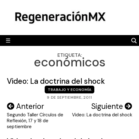
Skip
MÉXICO
to
content
POLÍTICA
MUNDO
☰
RegeneraciónMX
Sitio de noticias libre e independiente
CAMALEÓN
ETIQUETA:
económicos
OPINIÓN
DEPORTES
Video: La doctrina del shock
ENGLISH SECTION
TRABAJO Y ECONOMÍA
9 DE SEPTIEMBRE, 2011
VIDEOS
Navegación
Anterior
Siguiente
Segundo Taller Círculos de
Video: La doctrina del shock
de
Reflexión, 17 y 18 de
entradas
septiembre