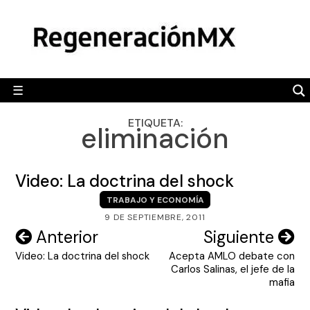
Skip
MÉXICO
to
content
POLÍTICA
MUNDO
☰
RegeneraciónMX
Sitio de noticias libre e independiente
CAMALEÓN
ETIQUETA:
eliminación
OPINIÓN
DEPORTES
Video: La doctrina del shock
ENGLISH SECTION
TRABAJO Y ECONOMÍA
9 DE SEPTIEMBRE, 2011
VIDEOS
Navegación
Anterior
Siguiente
Video: La doctrina del shock
Acepta AMLO debate con
de
Carlos Salinas, el jefe de la
entradas
mafia