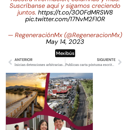
Suscríbanse aquí y sigamos creciendo
juntos.
https://t.co/300FdMRSW8
pic.twitter.com/17NvM2FI0R
— RegeneraciónMx (@RegeneracionMx)
May 14, 2023
Mexibús
ANTERIOR
SIGUIENTE
Inician detenciones arbitrarias en Puebla; reportan retención de Alejandro Torres Chocolatl
Publican carta póstuma escrita por Hipólito Mora