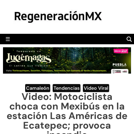
MÉXICO
POLÍTICA
MUNDO
☰
RegeneraciónMX
Sitio de noticias libre e independiente
CAMALEÓN
OPINIÓN
DEPORTES
ENGLISH SECTION
Camaleón
,
Tendencias
,
Video Viral
Video: Motociclista
VIDEOS
choca con Mexibús en la
estación Las Américas de
Ecatepec; provoca