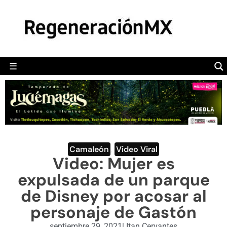
MÉXICO
POLÍTICA
MUNDO
☰
RegeneraciónMX
Sitio de noticias libre e independiente
CAMALEÓN
OPINIÓN
DEPORTES
ENGLISH SECTION
Camaleón
,
Video Viral
Video: Mujer es
VIDEOS
expulsada de un parque
de Disney por acosar al
personaje de Gastón
septiembre 29, 2021
|
Itan Cervantes