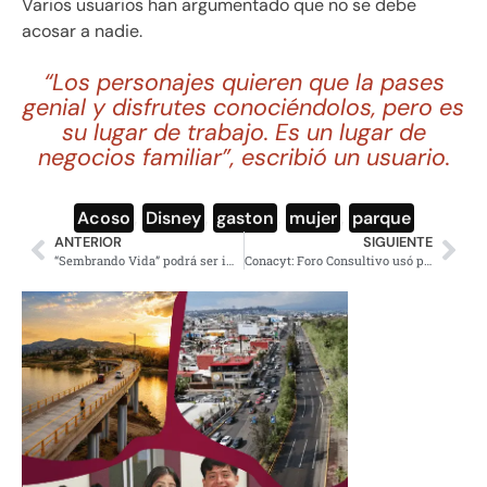
Varios usuarios han argumentado que no se debe
acosar a nadie.
“Los personajes quieren que la pases
genial y disfrutes conociéndolos, pero es
su lugar de trabajo. Es un lugar de
negocios familiar”, escribió un usuario.
Acoso
,
Disney
,
gaston
,
mujer
,
parque
ANTERIOR
SIGUIENTE
“Sembrando Vida” podrá ser implementado en Haití para combatir la migración
Conacyt: Foro Consultivo usó para ciencia solo 17.5% de 471 millones