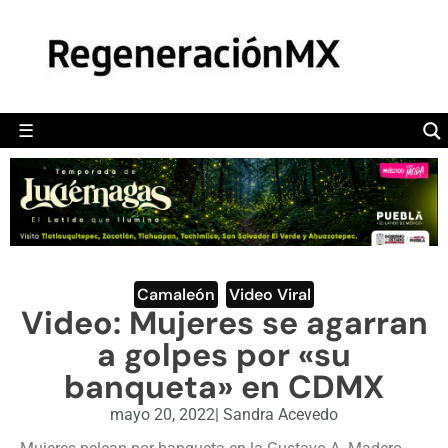
MÉXICO
POLÍTICA
MUNDO
☰
RegeneraciónMX
Sitio de noticias libre e independiente
CAMALEÓN
OPINIÓN
DEPORTES
ENGLISH SECTION
Camaleón
,
Video Viral
Video: Mujeres se agarran
VIDEOS
a golpes por «su
banqueta» en CDMX
mayo 20, 2022
|
Sandra Acevedo