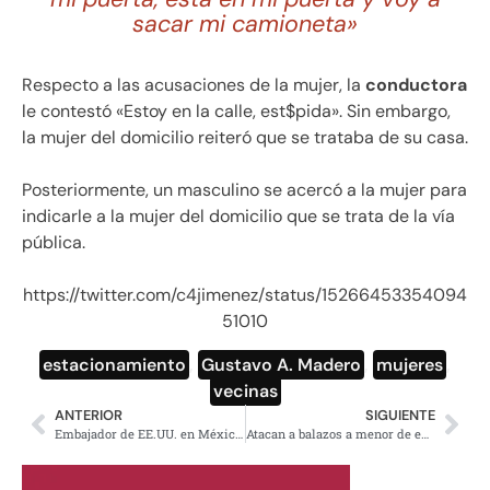
sacar mi camioneta»
Respecto a las acusaciones de la mujer, la
conductora
le contestó «Estoy en la calle, est$pida». Sin embargo,
la mujer del domicilio reiteró que se trataba de su casa.
Posteriormente, un masculino se acercó a la mujer para
indicarle a la mujer del domicilio que se trata de la vía
pública.
https://twitter.com/c4jimenez/status/15266453354094
51010
estacionamiento
,
Gustavo A. Madero
,
mujeres
,
vecinas
ANTERIOR
SIGUIENTE
Embajador de EE.UU. en México espera que AMLO asista a Cumbre de las Américas
Atacan a balazos a menor de edad en León, Guanajuato; lo reportan como grave