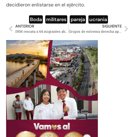
decidieron enlistarse en el ejército.
Boda
,
militares
,
pareja
,
ucrania
ANTERIOR
SIGUIENTE
INM rescata a 64 migrantes abandonados en una caja de tráiler en Coahuila
Grupos de extrema derecha apoyan a Ucrania en guerra contra Rusia