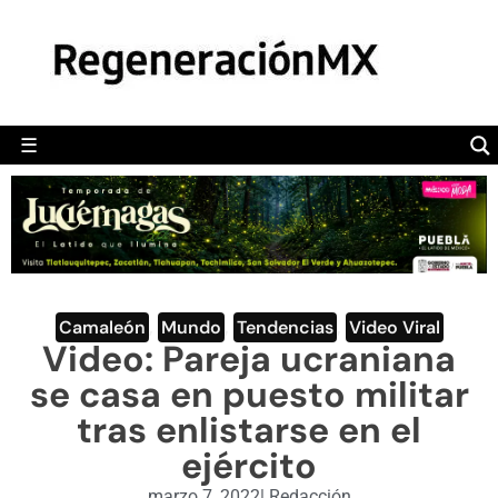
MÉXICO
POLÍTICA
MUNDO
☰
RegeneraciónMX
Sitio de noticias libre e independiente
CAMALEÓN
OPINIÓN
DEPORTES
ENGLISH SECTION
Camaleón
,
Mundo
,
Tendencias
,
Video Viral
Video: Pareja ucraniana
VIDEOS
se casa en puesto militar
tras enlistarse en el
ejército
marzo 7, 2022
|
Redacción