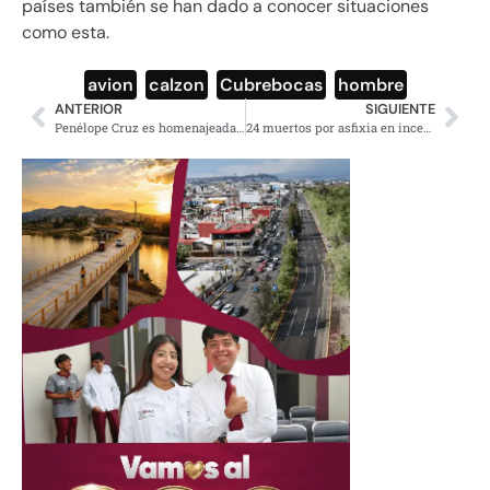
países también se han dado a conocer situaciones
como esta.
avion
,
calzon
,
Cubrebocas
,
hombre
ANTERIOR
SIGUIENTE
Penélope Cruz es homenajeada en el MoMA
24 muertos por asfixia en incendio de psiquiátrico en Japón