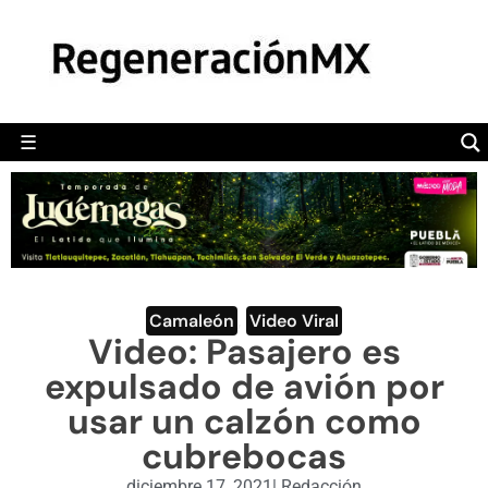
MÉXICO
POLÍTICA
MUNDO
☰
RegeneraciónMX
Sitio de noticias libre e independiente
CAMALEÓN
OPINIÓN
DEPORTES
ENGLISH SECTION
Camaleón
,
Video Viral
Video: Pasajero es
VIDEOS
expulsado de avión por
usar un calzón como
cubrebocas
diciembre 17, 2021
|
Redacción