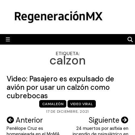
Skip
MÉXICO
to
content
POLÍTICA
MUNDO
☰
RegeneraciónMX
Sitio de noticias libre e independiente
CAMALEÓN
ETIQUETA:
calzon
OPINIÓN
DEPORTES
Video: Pasajero es expulsado de
ENGLISH SECTION
avión por usar un calzón como
cubrebocas
VIDEOS
CAMALEÓN
VIDEO VIRAL
17 DE DICIEMBRE, 2021
Navegación
Anterior
Siguiente
Penélope Cruz es
24 muertos por asfixia en
de
homenajeada en el MoMA
incendio de psiquiátrico en