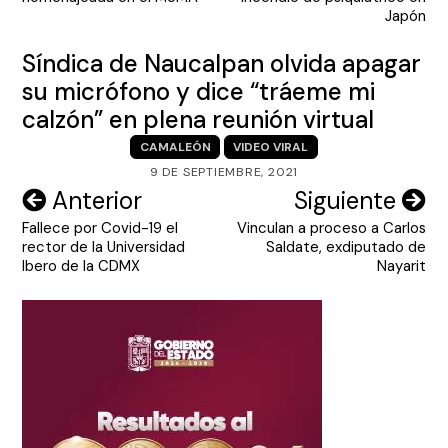
entradas
Japón
Síndica de Naucalpan olvida apagar
su micrófono y dice “tráeme mi
calzón” en plena reunión virtual
CAMALEÓN
VIDEO VIRAL
9 DE SEPTIEMBRE, 2021
Navegación
Anterior
Siguiente
Fallece por Covid-19 el
Vinculan a proceso a Carlos
de
rector de la Universidad
Saldate, exdiputado de
entradas
Ibero de la CDMX
Nayarit