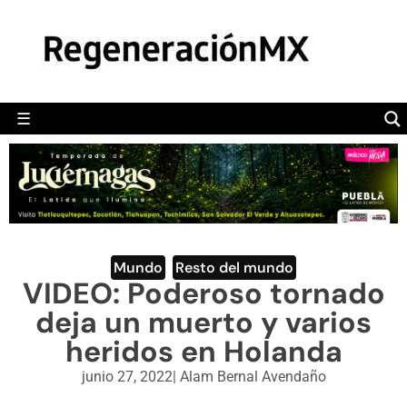
MÉXICO
POLÍTICA
MUNDO
☰
RegeneraciónMX
Sitio de noticias libre e independiente
CAMALEÓN
OPINIÓN
DEPORTES
ENGLISH SECTION
Mundo
,
Resto del mundo
VIDEO: Poderoso tornado
VIDEOS
deja un muerto y varios
heridos en Holanda
junio 27, 2022
|
Alam Bernal Avendaño