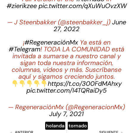
#zierikzee
pic.twitter.com/qXuWuOvzXW
— J Steenbakker (@steenbakker_j)
June
27, 2022
¡
#RegeneraciónMx
Ya está en
#Telegram
! TODA LA COMUNIDAD está
invitada a sumarse a nuestro canal y
sigan toda nuestra información,
columnas, videos y más. Suscríbanse
aquí y sigamos creciendo juntos.
https://t.co/300FdMAhxy
pic.twitter.com/I4TQRaiDy5
— RegeneraciónMx (@RegeneracionMx)
July 7, 2021
holanda
,
tornado
ANTERIOR
SIGUIENTE