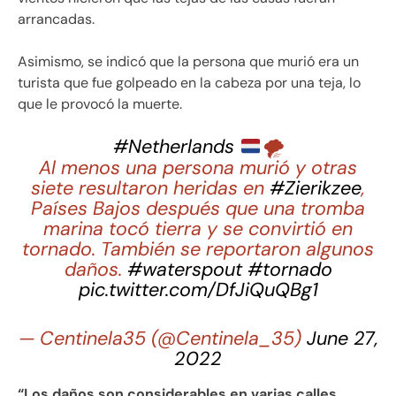
arrancadas.
Asimismo, se indicó que la persona que murió era un
turista que fue golpeado en la cabeza por una teja, lo
que le provocó la muerte.
#Netherlands
🌪
Al menos una persona murió y otras
siete resultaron heridas en
#Zierikzee
,
Países Bajos después que una tromba
marina tocó tierra y se convirtió en
tornado. También se reportaron algunos
daños.
#waterspout
#tornado
pic.twitter.com/DfJiQuQBg1
— Centinela35 (@Centinela_35)
June 27,
2022
“Los daños son considerables en varias calles.