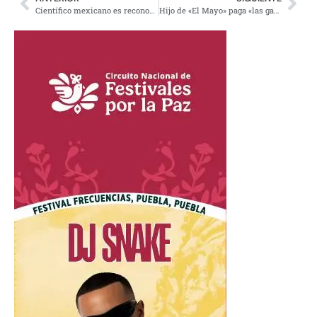
Científico mexicano es reconocido por su labor por la Reina Isabel II de
Hijo de «El Mayo» paga «las ganancias de sus delitos» para quedar fuera de custodia