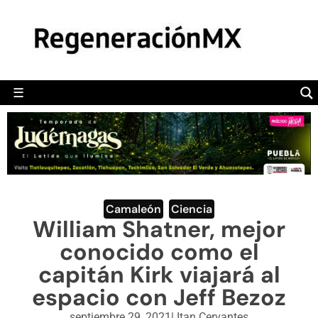
MÉXICO
POLÍTICA
MUNDO
☰
RegeneraciónMX
Sitio de noticias libre e independiente
CAMALEÓN
OPINIÓN
DEPORTES
ENGLISH SECTION
Camaleón
,
Ciencia
William Shatner, mejor
VIDEOS
conocido como el
capitán Kirk viajará al
espacio con Jeff Bezoz
septiembre 29, 2021
|
Itan Cervantes