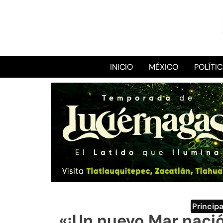
INICIO
MÉXICO
POLÍTI
Principa
«¡Un nuevo Mar nació!