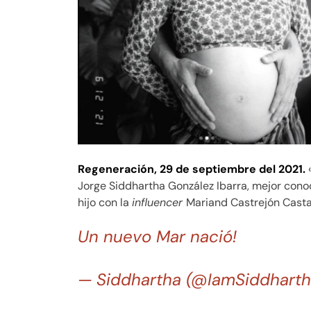
Regeneración,
29 de septiembre del 2021.
«
Jorge Siddhartha González Ibarra, mejor cono
hijo con la
influencer
Mariand Castrejón Cast
Un nuevo Mar nació!
— Siddhartha (@IamSiddhart