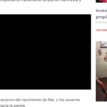
Inves
prop
8 de ma
Leer más
 anuncio del nacimiento de Mar, y los usuarios
acia la pareja.