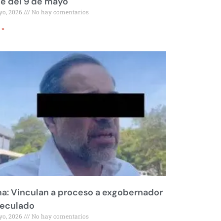
le del 9 de mayo
yo, 2026
No hay comentarios
 »
a: Vinculan a proceso a exgobernador
peculado
yo, 2026
No hay comentarios