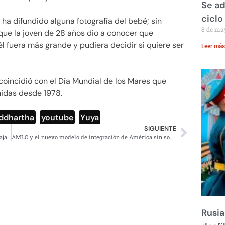
Se ad
ciclo
 ha difundido alguna fotografía del bebé; sin
8 de ma
ue la joven de 28 años dio a conocer que
él fuera más grande y pudiera decidir si quiere ser
Leer más
coincidió con el Día Mundial de los Mares que
nidas desde 1978.
ddhartha
,
youtube
,
Yuya
SIGUIENTE
William Shatner, mejor conocido como el capitán Kirk viajará al espacio con Jeff Bezoz
AMLO y el nuevo modelo de integración de América sin sometimientos
Rusia