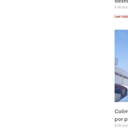
desfi
8 de ma
Leer más
Colim
por 
8 de ma