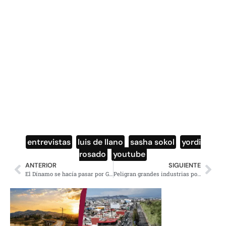
entrevistas
,
luis de llano
,
sasha sokol
,
yordi
rosado
,
youtube
ANTERIOR
SIGUIENTE
El Dínamo se hacía pasar por Guardia Nacional, ya lo detuvieron
Peligran grandes industrias por alto costo de electricidad en España