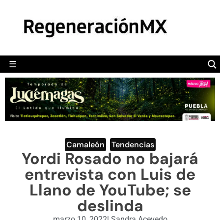
MÉXICO
POLÍTICA
MUNDO
☰
RegeneraciónMX
Sitio de noticias libre e independiente
CAMALEÓN
OPINIÓN
DEPORTES
ENGLISH SECTION
Camaleón
,
Tendencias
Yordi Rosado no bajará
VIDEOS
entrevista con Luis de
Llano de YouTube; se
deslinda
marzo 10, 2022
|
Sandra Acevedo