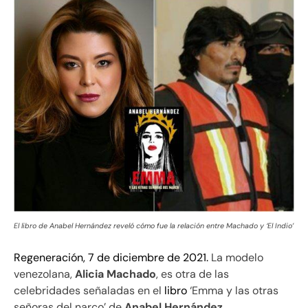
El libro de Anabel Hernández reveló cómo fue la relación entre Machado y ‘El Indio’
Regeneración, 7 de diciembre de 2021.
La modelo
venezolana,
Alicia Machado
, es otra de las
celebridades señaladas en el
libro
‘Emma y las otras
señoras del narco’ de
Anabel Hernández
.