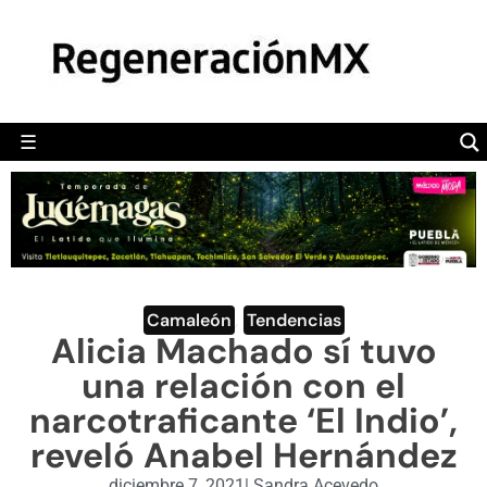
MÉXICO
POLÍTICA
MUNDO
☰
RegeneraciónMX
Sitio de noticias libre e independiente
CAMALEÓN
OPINIÓN
DEPORTES
ENGLISH SECTION
Camaleón
,
Tendencias
Alicia Machado sí tuvo
VIDEOS
una relación con el
narcotraficante ‘El Indio’,
reveló Anabel Hernández
diciembre 7, 2021
|
Sandra Acevedo