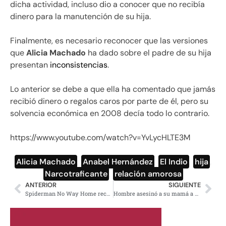
dicha actividad, incluso dio a conocer que no recibía
dinero para la manutención de su hija.
Finalmente, es necesario reconocer que las versiones
que
Alicia Machado
ha dado sobre el padre de su hija
presentan
inconsistencias
.
Lo anterior se debe a que ella ha comentado que jamás
recibió dinero o regalos caros por parte de él, pero su
solvencia económica en 2008 decía todo lo contrario.
https://www.youtube.com/watch?v=YvLycHLTE3M
Alicia Machado
,
Anabel Hernández
,
El Indio
,
hija
,
Narcotraficante
,
relación amorosa
ANTERIOR
SIGUIENTE
Spiderman No Way Home recauda millones de pesos previo a su estreno en México
Hombre asesinó a su mamá a botellazos en Iztapalapa