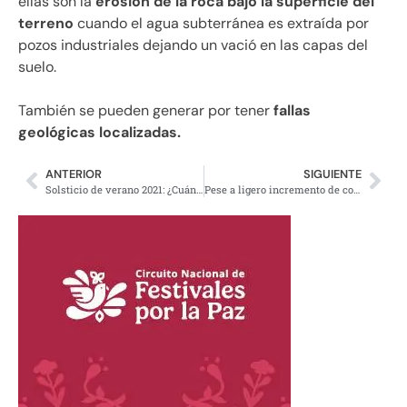
ellas son la
erosión de la roca bajo la superficie del
terreno
cuando el agua subterránea es extraída por
pozos industriales dejando un vació en las capas del
suelo.
También se pueden generar por tener
fallas
geológicas localizadas.
ANTERIOR
SIGUIENTE
Solsticio de verano 2021: ¿Cuándo será el día más largo del año en México?
Pese a ligero incremento de contagios por Covid-19 en la CdMx, “hay cierta estabilidad”