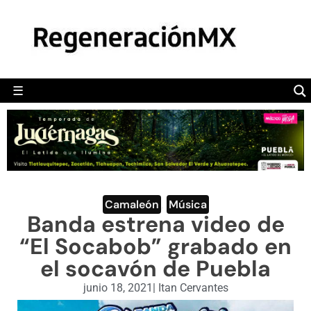
MÉXICO
POLÍTICA
MUNDO
☰
RegeneraciónMX
Sitio de noticias libre e independiente
CAMALEÓN
OPINIÓN
DEPORTES
ENGLISH SECTION
Camaleón
,
Música
Banda estrena video de
VIDEOS
“El Socabob” grabado en
el socavón de Puebla
junio 18, 2021
|
Itan Cervantes