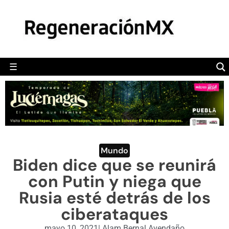
MÉXICO
POLÍTICA
MUNDO
☰
RegeneraciónMX
Sitio de noticias libre e independiente
CAMALEÓN
OPINIÓN
DEPORTES
ENGLISH SECTION
Mundo
Biden dice que se reunirá
VIDEOS
con Putin y niega que
Rusia esté detrás de los
ciberataques
mayo 10, 2021
|
Alam Bernal Avendaño