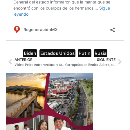
Biden
,
Estados Unidos
,
Putin
,
Rusia
ANTERIOR
SIGUIENTE
Video: Pelea entre vecinos y familiares de Naucalpan termina en machetazos
Corrupción en Benito Juárez; compran material de papelería con sobreprecio