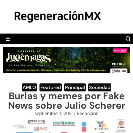
MÉXICO
POLÍTICA
MUNDO
☰
RegeneraciónMX
Sitio de noticias libre e independiente
CAMALEÓN
OPINIÓN
DEPORTES
ENGLISH SECTION
AMLO
,
Featured
,
Principal
,
Sociedad
Burlas y memes por Fake
VIDEOS
News sobre Julio Scherer
septiembre 1, 2021
|
Redacción