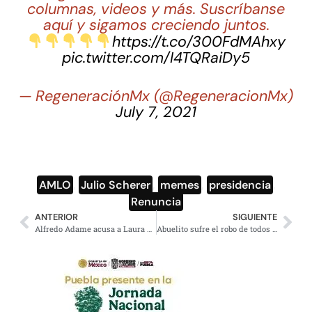
columnas, videos y más. Suscríbanse
aquí y sigamos creciendo juntos.
https://t.co/300FdMAhxy
pic.twitter.com/I4TQRaiDy5
— RegeneraciónMx (@RegeneracionMx)
July 7, 2021
AMLO
,
Julio Scherer
,
memes
,
presidencia
,
Renuncia
ANTERIOR
SIGUIENTE
Alfredo Adame acusa a Laura Bozzo de operar red de trata de personas
Abuelito sufre el robo de todos sus ahorros en la CDMX