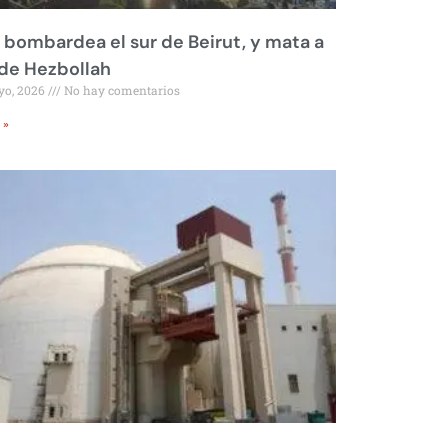
l bombardea el sur de Beirut, y mata a
 de Hezbollah
yo, 2026
No hay comentarios
 »