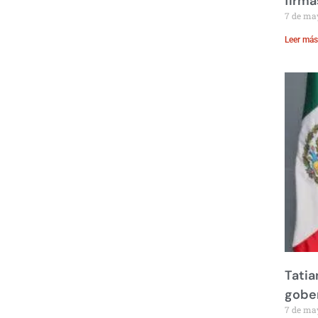
firma
7 de ma
Leer más
Tatia
gobe
7 de ma