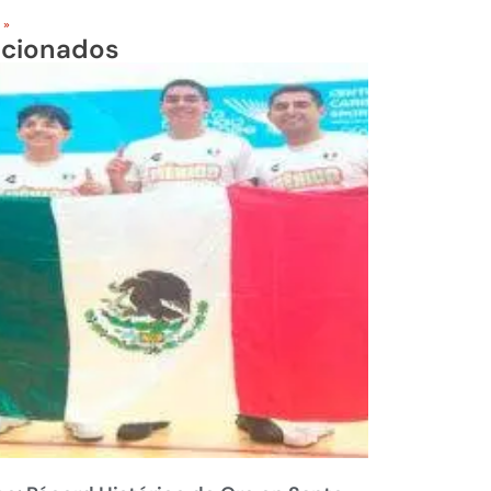
 »
acionados