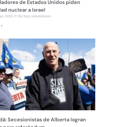
ladores de Estados Unidos piden
dad nuclear a Israel
yo, 2026
No hay comentarios
 »
á: Secesionistas de Alberta logran