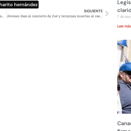
Legis
charito hernández
clari
SIGUIENTE
Video: Maestro Pokémon; Ash Ketchum se corona como campeón del mundo 25 años después
Jóvenes iban al concierto de Zoé y terminan muertas al caer a una coladera
7 de ma
Leer más
Canad