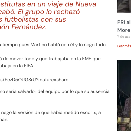
stitutas en un viaje de Nueva
cabó. El grupo lo rechazó
 futbolistas con sus
PRI a
món Fernández.
Moren
7 de ma
 tiempo pues Martino habló con él y lo negó todo.
Leer más
ó de mover todo y que trabajaba en la FMF que
abaja en la FIFA.
rts/EczD5OUGSrU?feature=share
o sería salvador del equipo por lo que su ausencia
negó la versión de que había metido escorts, a
ban.