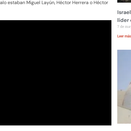
dalo estaban Miguel Layún, Héctor Herrera o Héctor
Israe
líder
7 de ma
Leer más