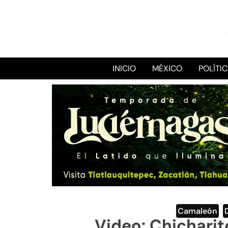
INICIO
MÉXICO
POLÍTI
Camaleón
,
Video: Chicharit