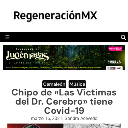
MÉXICO
POLÍTICA
MUNDO
☰
RegeneraciónMX
Sitio de noticias libre e independiente
CAMALEÓN
OPINIÓN
DEPORTES
ENGLISH SECTION
Camaleón
,
Música
Chipo de «Las Víctimas
VIDEOS
del Dr. Cerebro» tiene
Covid-19
marzo 16, 2021
|
Sandra Acevedo