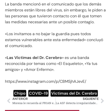
La banda mencionó en el comunicado que los demás
miembros están libres del virus, sin embargo, le piden a
las personas que tuvieron contacto con él que tomen
las medidas necesarias ante un posible contagio.
«Los invitamos a no bajar la guardia pues todos
estamos vulnerables ante esta enfermedad» concluyó
el comunicado.
«
Las Víctimas del Dr. Cerebro
» es una banda
reconocida por temas como «El Esqueleto», «Ya tus
amigos» y «Amor Enfermo».
https://www.instagram.com/p/CBMSjhAJevE/
Chipo
,
COVID-19
,
Victimas del Dr. Cerebro
ANTERIOR
SIGUIENTE
Morena le recuerda al PRIAN el fraude de 2006
La ASF detecta irregularidades en municipios y estados por 29 mil mdp