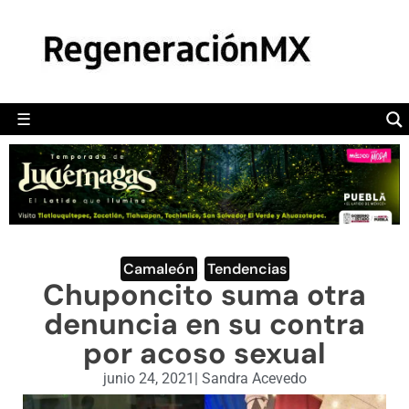
MÉXICO
POLÍTICA
MUNDO
☰
RegeneraciónMX
Sitio de noticias libre e independiente
CAMALEÓN
OPINIÓN
DEPORTES
ENGLISH SECTION
Camaleón
,
Tendencias
Chuponcito suma otra
VIDEOS
denuncia en su contra
por acoso sexual
junio 24, 2021
|
Sandra Acevedo