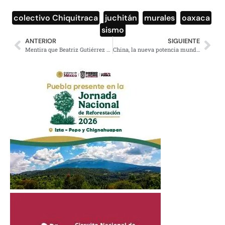
colectivo Chiquitraca
,
juchitán
,
murales
,
oaxaca
,
sismo
ANTERIOR
SIGUIENTE
Mentira que Beatriz Gutiérrez Müller es nieta de un genocida nazi
China, la nueva potencia mundial | Documental