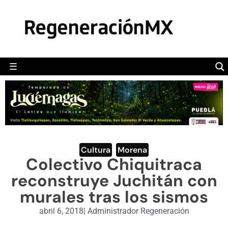
MÉXICO
POLÍTICA
MUNDO
☰
RegeneraciónMX
Sitio de noticias libre e independiente
CAMALEÓN
OPINIÓN
DEPORTES
ENGLISH SECTION
Cultura
,
Morena
Colectivo Chiquitraca
VIDEOS
reconstruye Juchitán con
murales tras los sismos
abril 6, 2018
|
Administrador Regeneración