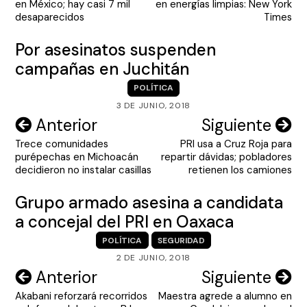
en México; hay casi 7 mil
en energías limpias: New York
entradas
desaparecidos
Times
Por asesinatos suspenden
campañas en Juchitán
POLÍTICA
3 DE JUNIO, 2018
Navegación
Anterior
Siguiente
Trece comunidades
PRI usa a Cruz Roja para
de
purépechas en Michoacán
repartir dávidas; pobladores
entradas
decidieron no instalar casillas
retienen los camiones
Grupo armado asesina a candidata
a concejal del PRI en Oaxaca
POLÍTICA
SEGURIDAD
2 DE JUNIO, 2018
Navegación
Anterior
Siguiente
Akabani reforzará recorridos
Maestra agrede a alumno en
de