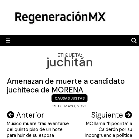
Skip
MÉXICO
to
content
POLÍTICA
MUNDO
☰
RegeneraciónMX
Sitio de noticias libre e independiente
CAMALEÓN
ETIQUETA:
juchitán
OPINIÓN
DEPORTES
Amenazan de muerte a candidato
ENGLISH SECTION
juchiteca de MORENA
CAUSAS JUSTAS
VIDEOS
19 DE MAYO, 2021
Navegación
Anterior
Siguiente
Músico muere tras aventarse
MC llama “hipócrita” a
de
del quinto piso de un hotel
Calderón por su
entradas
para huir de su esposa
incongruencia política