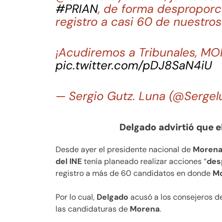
#PRIAN
, de forma desproporcio
registro a casi 60 de nuestr
¡Acudiremos a Tribunales, MO
pic.twitter.com/pDJ8SaN4iU
— Sergio Gutz. Luna (@Serge
Delgado advirtió que e
Desde ayer el presidente nacional de
Moren
del INE
tenía planeado realizar acciones “
des
registro a más de 60 candidatos en donde
M
Por lo cual,
Delgado
acusó a los consejeros de 
las candidaturas de
Morena
.