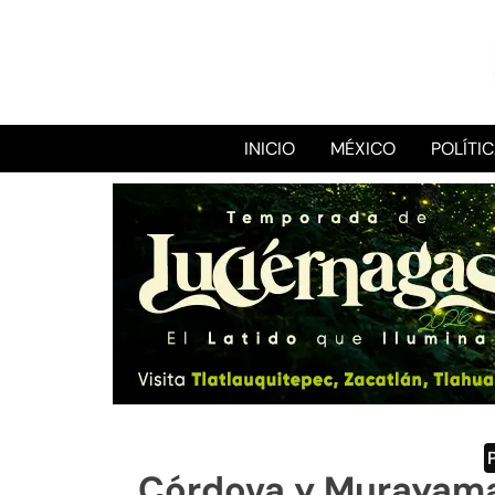
INICIO
MÉXICO
POLÍTI
Córdova y Murayama 