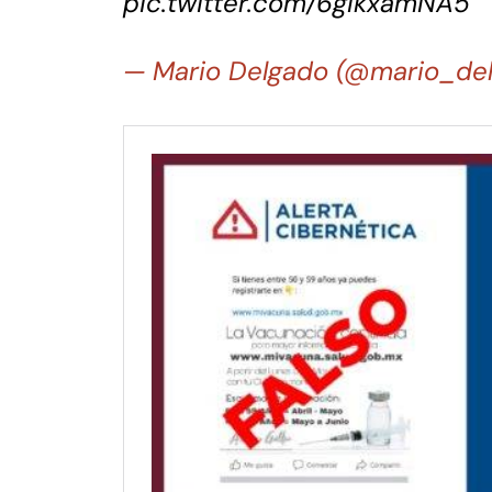
pic.twitter.com/6gIkxamNA5
— Mario Delgado (@mario_de