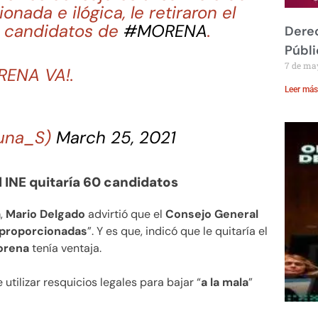
nada e ilógica, le retiraron el
os candidatos de
#MORENA
.
Derec
Públi
7 de ma
RENA VA!.
Leer más
luna_S)
March 25, 2021
l INE quitaría 60 candidatos
a
,
Mario Delgado
advirtió que el
Consejo General
proporcionadas
”. Y es que, indicó que le quitaría el
orena
tenía ventaja.
utilizar resquicios legales para bajar “
a la mala
”