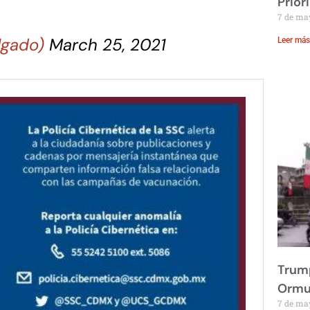
Prior
7 de ma
lgado)
March 25, 2021
Leer más
Trump
Ormu
7 de ma