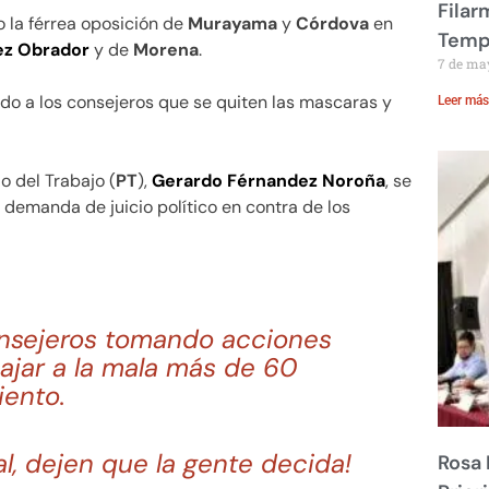
Filar
 la férrea oposición de
Murayama
y
Córdova
en
Temp
ez Obrador
y de
Morena
.
7 de ma
do a los consejeros que se quiten las mascaras y
Leer más
do del Trabajo (
PT
),
Gerardo Férnandez
Noroña
, se
 demanda de juicio político en contra de los
onsejeros tomando acciones
ajar a la mala más de 60
ento.
l, dejen que la gente decida!
Rosa 