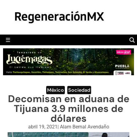
MÉXICO
POLÍTICA
MUNDO
☰
RegeneraciónMX
Sitio de noticias libre e independiente
CAMALEÓN
OPINIÓN
DEPORTES
ENGLISH SECTION
México
,
Sociedad
Decomisan en aduana de
VIDEOS
Tijuana 3.9 millones de
dólares
abril 19, 2021
|
Alam Bernal Avendaño