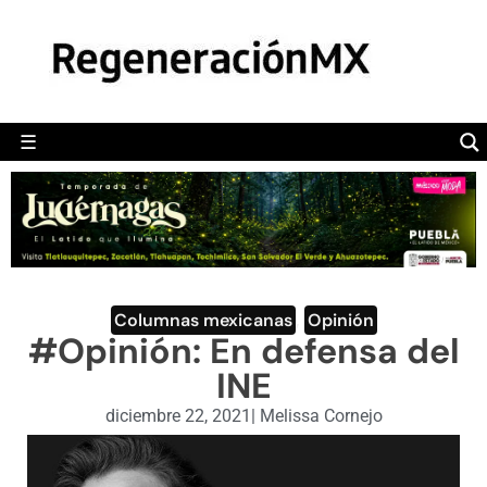
MÉXICO
POLÍTICA
MUNDO
☰
RegeneraciónMX
Sitio de noticias libre e independiente
CAMALEÓN
OPINIÓN
DEPORTES
ENGLISH SECTION
Columnas mexicanas
,
Opinión
#Opinión: En defensa del
VIDEOS
INE
diciembre 22, 2021
|
Melissa Cornejo