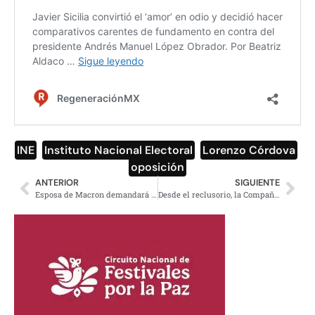
INE
,
Instituto Nacional Electoral
,
Lorenzo Córdova
,
oposición
ANTERIOR
SIGUIENTE
Esposa de Macron demandará a derechistas que afirman que es trans
Desde el reclusorio, la Compañía de Teatro Penintenciario ofrece una relectura feminista de Lady Macbeth