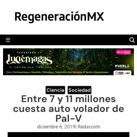
MÉXICO
POLÍTICA
MUNDO
☰
RegeneraciónMX
Sitio de noticias libre e independiente
CAMALEÓN
OPINIÓN
DEPORTES
ENGLISH SECTION
Ciencia
,
Sociedad
Entre 7 y 11 millones
VIDEOS
cuesta auto volador de
Pal-V
diciembre 6, 2019
|
Redacción