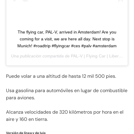
The flying car, PAL-V, arrived in Amsterdam! Are you
coming for a visit, we are here all day. Next stop is
Munich! #roadtrip #flyingcar #ces #palv #amsterdam
Una publicación compartida de
PAL-V | Flying Car | Liberty
(@palv
Puede volar a una altitud de hasta 12 mil 500 pies.
Usa gasolina para automóviles en lugar de combustible
para aviones.
Alcanza velocidades de 320 kilómetros por hora en el
aire y 160 en tierra.
Versión de línea y de lujo