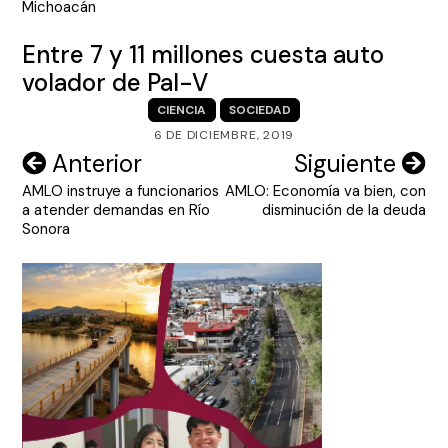
Michoacán
Entre 7 y 11 millones cuesta auto
volador de Pal-V
CIENCIA
SOCIEDAD
6 DE DICIEMBRE, 2019
Navegación
Anterior
Siguiente
AMLO instruye a funcionarios
AMLO: Economía va bien, con
de
a atender demandas en Río
disminución de la deuda
entradas
Sonora