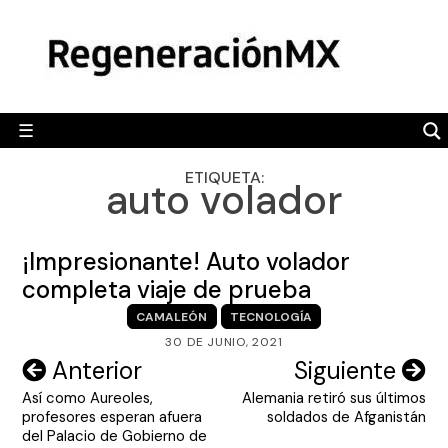
Skip
MÉXICO
to
content
POLÍTICA
MUNDO
☰
RegeneraciónMX
Sitio de noticias libre e independiente
CAMALEÓN
ETIQUETA:
auto volador
OPINIÓN
DEPORTES
¡Impresionante! Auto volador
ENGLISH SECTION
completa viaje de prueba
CAMALEÓN
TECNOLOGÍA
VIDEOS
30 DE JUNIO, 2021
Navegación
Anterior
Siguiente
Así como Aureoles,
Alemania retiró sus últimos
de
profesores esperan afuera
soldados de Afganistán
entradas
del Palacio de Gobierno de