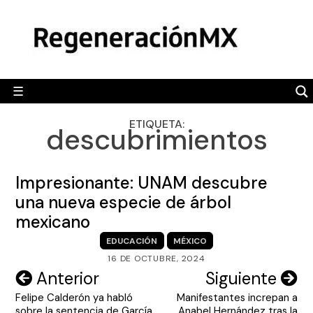
Skip
MÉXICO
to
content
POLÍTICA
MUNDO
☰
RegeneraciónMX
Sitio de noticias libre e independiente
CAMALEÓN
ETIQUETA:
descubrimientos
OPINIÓN
DEPORTES
Impresionante: UNAM descubre
ENGLISH SECTION
una nueva especie de árbol
mexicano
VIDEOS
EDUCACIÓN
MÉXICO
16 DE OCTUBRE, 2024
Navegación
Anterior
Siguiente
Felipe Calderón ya habló
Manifestantes increpan a
de
sobre la sentencia de García
Anabel Hernández tras la