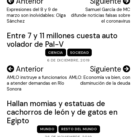
Navegación
Anterior
Siguiente
Expresiones del 8 y 9 de
Samuel García de MC
de
marzo son inolvidables: Olga
difunde noticias falsas sobre
entradas
Sánchez
el coronavirus
Entre 7 y 11 millones cuesta auto
volador de Pal-V
CIENCIA
SOCIEDAD
6 DE DICIEMBRE, 2019
Navegación
Anterior
Siguiente
AMLO instruye a funcionarios
AMLO: Economía va bien, con
de
a atender demandas en Río
disminución de la deuda
entradas
Sonora
Hallan momias y estatuas de
cachorros de león y de gatos en
Egipto
MUNDO
RESTO DEL MUNDO
26 DE NOVIEMBRE, 2019