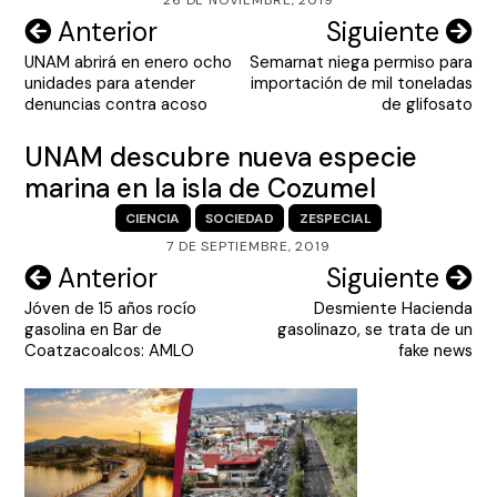
Navegación
Anterior
Siguiente
UNAM abrirá en enero ocho
Semarnat niega permiso para
de
unidades para atender
importación de mil toneladas
entradas
denuncias contra acoso
de glifosato
UNAM descubre nueva especie
marina en la isla de Cozumel
CIENCIA
SOCIEDAD
ZESPECIAL
7 DE SEPTIEMBRE, 2019
Navegación
Anterior
Siguiente
Jóven de 15 años rocío
Desmiente Hacienda
de
gasolina en Bar de
gasolinazo, se trata de un
entradas
Coatzacoalcos: AMLO
fake news