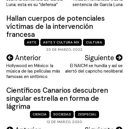
entradas
Luna; esta es su “defensa”
sentencia de García Luna
Hallan cuerpos de potenciales
víctimas de la intervención
francesa
ARTE
ARTE Y CULTURA MX
CULTURA
23 DE MARZO, 2022
Navegación
Anterior
Siguiente
Hollywood en México: la
El NAICM se hundía y así se
de
música de las películas más
alertó del capricho neoliberal
entradas
famosas en sinfónico
Científicos Canarios descubren
singular estrella en forma de
lágrima
CIENCIA
SOCIEDAD
ZESPECIAL
12 DE MARZO, 2020