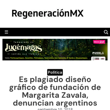
MÉXICO
POLÍTICA
MUNDO
☰
RegeneraciónMX
Sitio de noticias libre e independiente
CAMALEÓN
OPINIÓN
DEPORTES
ENGLISH SECTION
Política
Es plagiado diseño
VIDEOS
gráfico de fundación de
Margarita Zavala,
denuncian argentinos
septiembre 10, 2018