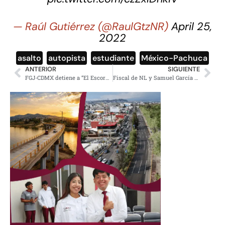
— Raúl Gutiérrez (@RaulGtzNR)
April 25,
2022
asalto
,
autopista
,
estudiante
,
México-Pachuca
ANTERIOR
SIGUIENTE
FGJ-CDMX detiene a “El Escorpión”, sucesor de “El Ojos”
Fiscal de NL y Samuel García se lanzan señalamientos por feminicidios a través de redes