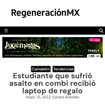
MÉXICO
POLÍTICA
MUNDO
☰
RegeneraciónMX
Sitio de noticias libre e independiente
CAMALEÓN
OPINIÓN
DEPORTES
ENGLISH SECTION
Camaleón
,
Tendencias
Estudiante que sufrió
VIDEOS
asalto en combi recibió
laptop de regalo
mayo 10, 2022
|
Sandra Acevedo