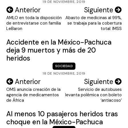
19 DE NOVIEMBRE, 2019
Navegación
Anterior
Siguiente
AMLO en toda la disposición
Abasto de medicinas al 99%,
de
de entrevistarse con familia
se trabaja para la cobertura
entradas
LeBaron
total: IMSS
Accidente en la México-Pachuca
deja 9 muertos y más de 20
heridos
SOCIEDAD
18 DE NOVIEMBRE, 2019
Navegación
Anterior
Siguiente
OMS anuncia creación de la
Servicio de autobuses
de
agencia de medicamentos
levanta polémica con boleto
entradas
de África
‘antiacoso’
Al menos 10 pasajeros heridos tras
choque en la México-Pachuca