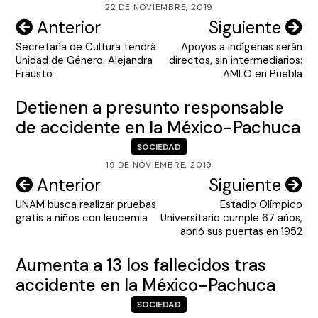
22 DE NOVIEMBRE, 2019
Navegación
Anterior
Siguiente
Secretaría de Cultura tendrá
Apoyos a indígenas serán
de
Unidad de Género: Alejandra
directos, sin intermediarios:
entradas
Frausto
AMLO en Puebla
Detienen a presunto responsable
de accidente en la México-Pachuca
SOCIEDAD
19 DE NOVIEMBRE, 2019
Navegación
Anterior
Siguiente
UNAM busca realizar pruebas
Estadio Olímpico
de
gratis a niños con leucemia
Universitario cumple 67 años,
entradas
abrió sus puertas en 1952
Aumenta a 13 los fallecidos tras
accidente en la México-Pachuca
SOCIEDAD