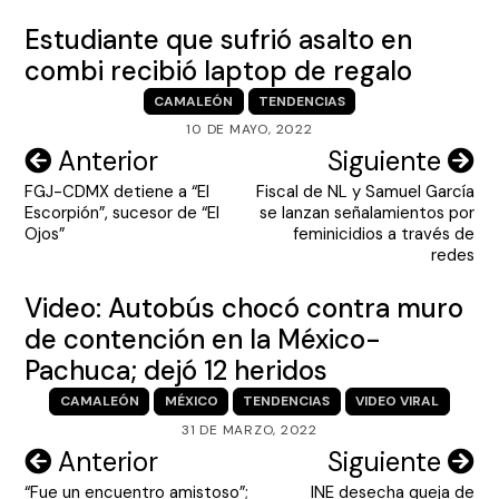
Estudiante que sufrió asalto en
combi recibió laptop de regalo
CAMALEÓN
TENDENCIAS
10 DE MAYO, 2022
Navegación
Anterior
Siguiente
FGJ-CDMX detiene a “El
Fiscal de NL y Samuel García
de
Escorpión”, sucesor de “El
se lanzan señalamientos por
entradas
Ojos”
feminicidios a través de
redes
Video: Autobús chocó contra muro
de contención en la México-
Pachuca; dejó 12 heridos
CAMALEÓN
MÉXICO
TENDENCIAS
VIDEO VIRAL
31 DE MARZO, 2022
Navegación
Anterior
Siguiente
“Fue un encuentro amistoso”;
INE desecha queja de