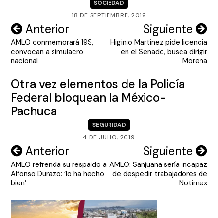
SOCIEDAD
18 DE SEPTIEMBRE, 2019
Navegación
Anterior
Siguiente
AMLO conmemorará 19S,
Higinio Martínez pide licencia
de
convocan a simulacro
en el Senado, busca dirigir
entradas
nacional
Morena
Otra vez elementos de la Policía
Federal bloquean la México-
Pachuca
SEGURIDAD
4 DE JULIO, 2019
Navegación
Anterior
Siguiente
AMLO refrenda su respaldo a
AMLO: Sanjuana sería incapaz
de
Alfonso Durazo: ‘lo ha hecho
de despedir trabajadores de
entradas
bien’
Notimex