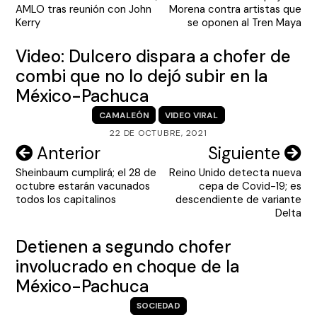
de
AMLO tras reunión con John
Morena contra artistas que
entradas
Kerry
se oponen al Tren Maya
Video: Dulcero dispara a chofer de
combi que no lo dejó subir en la
México-Pachuca
CAMALEÓN
VIDEO VIRAL
22 DE OCTUBRE, 2021
Navegación
Anterior
Siguiente
Sheinbaum cumplirá; el 28 de
Reino Unido detecta nueva
de
octubre estarán vacunados
cepa de Covid-19; es
entradas
todos los capitalinos
descendiente de variante
Delta
Detienen a segundo chofer
involucrado en choque de la
México-Pachuca
SOCIEDAD