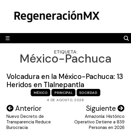
Skip
MÉXICO
to
content
POLÍTICA
MUNDO
☰
RegeneraciónMX
Sitio de noticias libre e independiente
CAMALEÓN
ETIQUETA:
México-Pachuca
OPINIÓN
DEPORTES
Volcadura en la México-Pachuca: 13
ENGLISH SECTION
Heridos en Tlalnepantla
MÉXICO
PRINCIPAL
SOCIEDAD
VIDEOS
4 DE AGOSTO, 2026
Navegación
Anterior
Siguiente
Nuevo Decreto de
Amazonía: Histórico
de
Transparencia Reduce
Operativo Detiene a 839
entradas
Burocracia
Personas en 2026