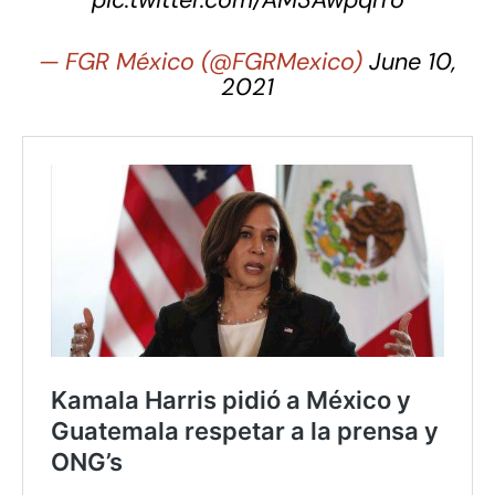
pic.twitter.com/AM3Awpqrro
— FGR México (@FGRMexico)
June 10,
2021