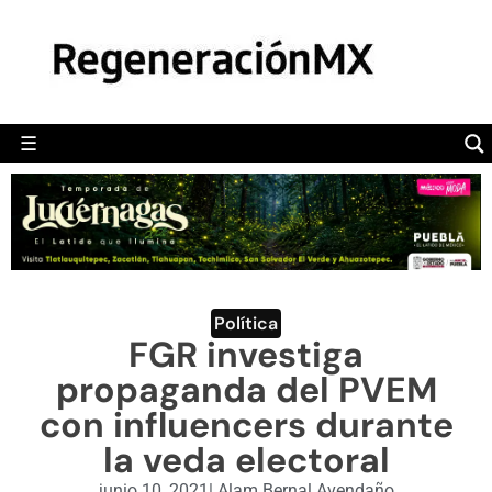
MÉXICO
POLÍTICA
MUNDO
☰
RegeneraciónMX
Sitio de noticias libre e independiente
CAMALEÓN
OPINIÓN
DEPORTES
ENGLISH SECTION
Política
FGR investiga
VIDEOS
propaganda del PVEM
con influencers durante
la veda electoral
junio 10, 2021
|
Alam Bernal Avendaño