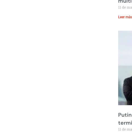
multi
11 de m
Leer más
Putin
term
11 de m