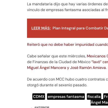
La mandataria dijo que hay varias órdenes de 
vinculo de empresas fantasma asociadas al fr
LEER MÁS:
Plan Integral para Combatir 
Reiteró que no debe haber impunidad cuando 
Cabe señalar que este miércoles,
Mexicanos C
de Finanzas de la Ciudad de México
“lavó” ce
Miguel Ángel Mancera y José Ramón Amieva
.
De acuerdo con MCC hubo cuatro contratos co
otorgó durante el sexenio pasado.
CDMX
,
empresas fantasma
,
fiscalía
,
F
Ángel Ma
ANTERIOR