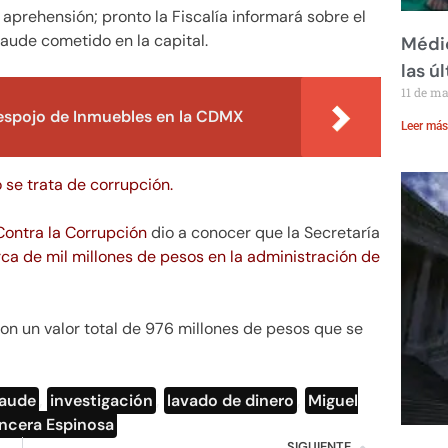
aprehensión; pronto la Fiscalía informará sobre el
aude cometido en la capital.
Médic
las ú
11 de m
Despojo de Inmuebles en la CDMX
Leer más
se trata de corrupción.
ontra la Corrupción
dio a conocer que la Secretaría
rca de mil millones de pesos en la administración de
n un valor total de 976 millones de pesos que se
raude
,
investigación
,
lavado de dinero
,
Miguel
ncera Espinosa
SIGUIENTE