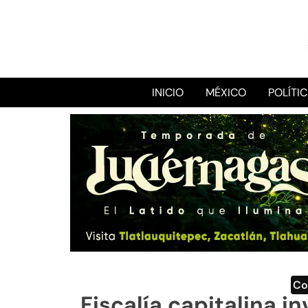
INICIO
MÉXICO
POLÍTI
Co
Fiscalía capitalina i