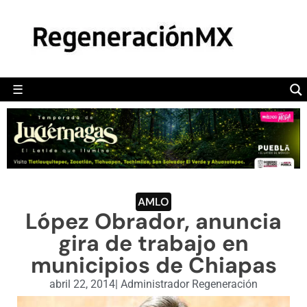
MÉXICO
POLÍTICA
MUNDO
☰
RegeneraciónMX
Sitio de noticias libre e independiente
CAMALEÓN
OPINIÓN
DEPORTES
ENGLISH SECTION
AMLO
López Obrador, anuncia
VIDEOS
gira de trabajo en
municipios de Chiapas
abril 22, 2014
|
Administrador Regeneración