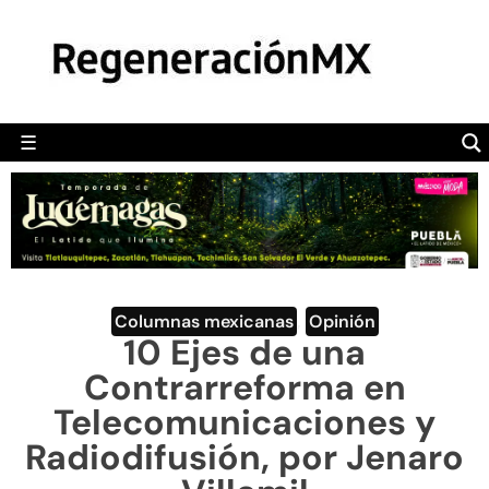
MÉXICO
POLÍTICA
MUNDO
☰
RegeneraciónMX
Sitio de noticias libre e independiente
CAMALEÓN
OPINIÓN
DEPORTES
ENGLISH SECTION
Columnas mexicanas
,
Opinión
10 Ejes de una
VIDEOS
Contrarreforma en
Telecomunicaciones y
Radiodifusión, por Jenaro