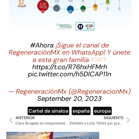
#Ahora
¡Sigue el canal de
RegeneraciónMX en WhatsApp! Y únete
a esta gran familia
https://t.co/R76hxHFMrh
pic.twitter.com/h5DlCAP11n
— RegeneraciónMx (@RegeneracionMx)
September 20, 2023
Cartel de sinaloa
,
españa
,
europa
ANTERIOR
SIGUIENTE
Clara Brugada se compromete a crear el Gabinete Metropolitano de seguridad y programa de vivienda
Exhiben a Lilly Téllez por promover acoso digital contra consejero del INE