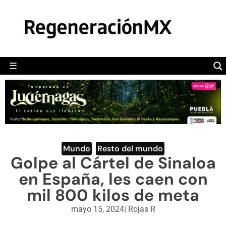
MÉXICO
POLÍTICA
MUNDO
☰
RegeneraciónMX
Sitio de noticias libre e independiente
CAMALEÓN
OPINIÓN
DEPORTES
ENGLISH SECTION
Mundo
,
Resto del mundo
Golpe al Cártel de Sinaloa
VIDEOS
en España, les caen con
mil 800 kilos de meta
mayo 15, 2024
|
Rojas R