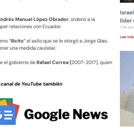
Israe
ndrés Manuel López Obrador
, ordenó a la
líder
mper relaciones con Ecuador.
7 de ma
Leer más
omo “
ilícito
” el asilo que se le otorgó a Jorge Glas,
tener una medida cautelar.
e el gobierno de
Rafael Correa (
2007-2017), quien
.
 canal de YouTube también