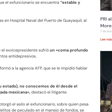
que el exfuncionario se encuentra
“estable y
PRI a
s en Hospital Naval del Puerto de Guayaquil, al
Moren
7 de ma
Leer más
 el exvicepresidente sufrió
un «coma profundo
tos antidepresivos.
ormó a la agencia AFP, que se le impidió hablar
 estado), no conocemos de él desde el
jada mexicana»,
destacó el litigante.
torgó el asilo al exfuncionario, sobre quien pesa
elitos de peculado en el manejo de fondos, se