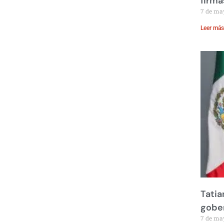
firma
7 de ma
Leer más
Tatia
gobe
7 de ma