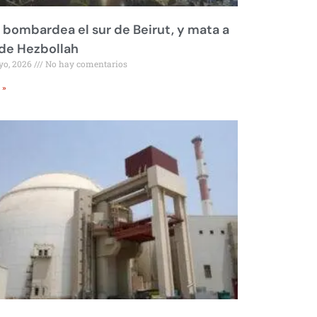
l bombardea el sur de Beirut, y mata a
 de Hezbollah
yo, 2026
No hay comentarios
 »