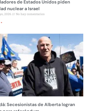
ladores de Estados Unidos piden
dad nuclear a Israel
yo, 2026
No hay comentarios
 »
á: Secesionistas de Alberta logran