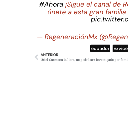
#Ahora
¡Sigue el canal de
únete a esta gran famili
pic.twitter
— RegeneraciónMx (@Regen
ecuador
,
Exvice
ANTERIOR