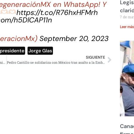
Legis
 RegeneraciónMX en WhatsApp! Y
clari
a
https://t.co/R76hxHFMrh
7 de ma
.com/h5DlCAP11n
Leer más
eracionMx)
September 20, 2023
presidente
,
Jorge Glas
SIGUIENTE
Uriel Carmona la libra; no podrá ser investigado por feminicidio de Ariadna Fernanda
Pedro Castillo se solidariza con México tras asalto a la Embajada en Quito
Canad