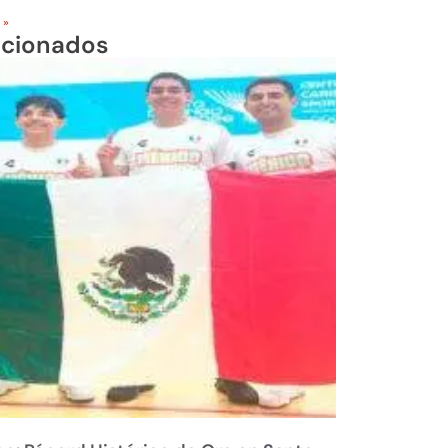
 »
acionados