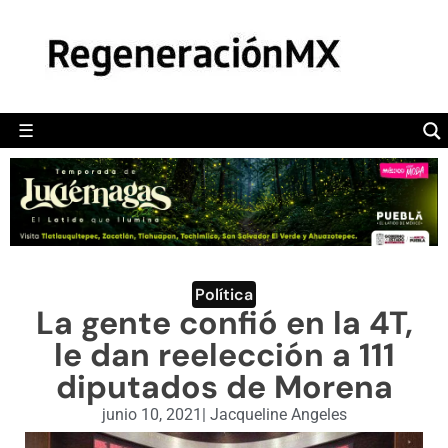
MÉXICO
POLÍTICA
MUNDO
☰
RegeneraciónMX
Sitio de noticias libre e independiente
CAMALEÓN
OPINIÓN
DEPORTES
ENGLISH SECTION
Política
La gente confió en la 4T,
VIDEOS
le dan reelección a 111
diputados de Morena
junio 10, 2021
|
Jacqueline Angeles