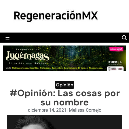
MÉXICO
POLÍTICA
MUNDO
☰
RegeneraciónMX
Sitio de noticias libre e independiente
CAMALEÓN
OPINIÓN
DEPORTES
ENGLISH SECTION
Opinión
#Opinión: Las cosas por
VIDEOS
su nombre
diciembre 14, 2021
|
Melissa Cornejo