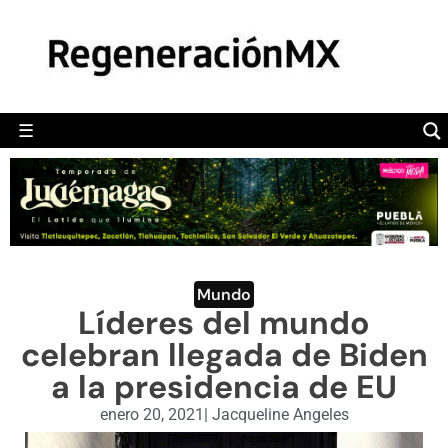
MÉXICO
POLÍTICA
MUNDO
☰
RegeneraciónMX
Sitio de noticias libre e independiente
CAMALEÓN
OPINIÓN
DEPORTES
ENGLISH SECTION
Mundo
Líderes del mundo
VIDEOS
celebran llegada de Biden
a la presidencia de EU
enero 20, 2021
|
Jacqueline Angeles