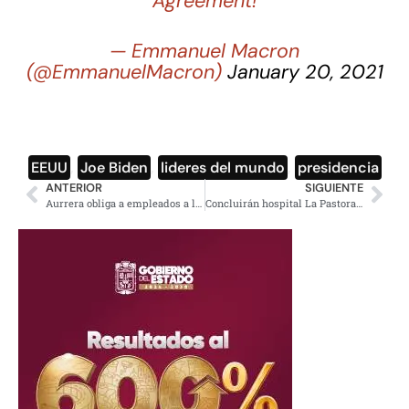
Agreement!
— Emmanuel Macron
(@EmmanuelMacron)
January 20, 2021
EEUU
,
Joe Biden
,
lideres del mundo
,
presidencia
ANTERIOR
SIGUIENTE
Aurrera obliga a empleados a labor con Covid-19
Concluirán hospital La Pastora para atender a pacientes Covid-19