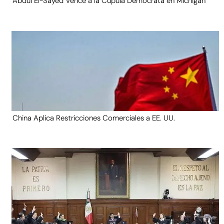
Abdul El-Sayed Vence a la Cúpula Demócrata en Michigan
China Aplica Restricciones Comerciales a EE. UU.