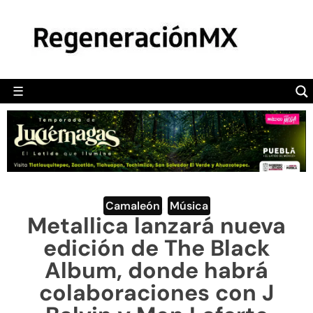
MÉXICO
POLÍTICA
MUNDO
☰
RegeneraciónMX
Sitio de noticias libre e independiente
CAMALEÓN
OPINIÓN
DEPORTES
ENGLISH SECTION
Camaleón
,
Música
Metallica lanzará nueva
VIDEOS
edición de The Black
Album, donde habrá
colaboraciones con J