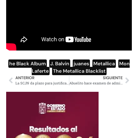
he Black Album
,
J. Balvin
,
juanes
,
Metallica
,
Mon
Laferte
,
The Metallica Blacklist
ANTERIOR
SIGUIENTE
La SCJN da plazo para justificar captura de Cabeza de Vaca
Abuelito hace examen de admisión a la universidad y se viraliza en redes