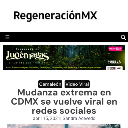
MÉXICO
POLÍTICA
MUNDO
☰
RegeneraciónMX
Sitio de noticias libre e independiente
CAMALEÓN
OPINIÓN
DEPORTES
ENGLISH SECTION
Camaleón
,
Video Viral
Mudanza extrema en
VIDEOS
CDMX se vuelve viral en
redes sociales
abril 15, 2021
|
Sandra Acevedo