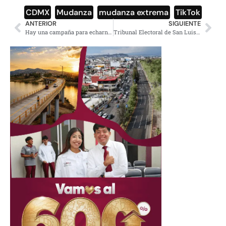
CDMX
,
Mudanza
,
mudanza extrema
,
TikTok
ANTERIOR
SIGUIENTE
Hay una campaña para echarnos encima a los médicos: AMLO
Tribunal Electoral de San Luis Potosí tumba candidaturas de pluris de Morena