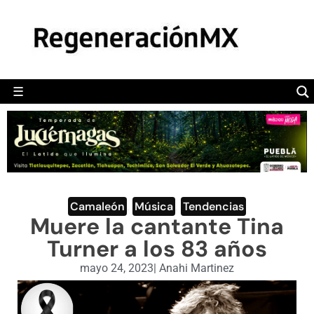
MÉXICO
POLÍTICA
MUNDO
☰
RegeneraciónMX
Sitio de noticias libre e independiente
CAMALEÓN
OPINIÓN
DEPORTES
ENGLISH SECTION
Camaleón
,
Música
,
Tendencias
Muere la cantante Tina
VIDEOS
Turner a los 83 años
mayo 24, 2023
|
Anahi Martinez