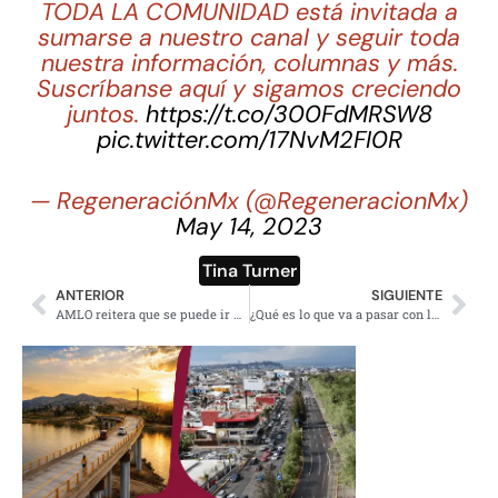
TODA LA COMUNIDAD está invitada a
sumarse a nuestro canal y seguir toda
nuestra información, columnas y más.
Suscríbanse aquí y sigamos creciendo
juntos.
https://t.co/300FdMRSW8
pic.twitter.com/17NvM2FI0R
— RegeneraciónMx (@RegeneracionMx)
May 14, 2023
Tina Turner
ANTERIOR
SIGUIENTE
AMLO reitera que se puede ir por la compra de Banamex
¿Qué es lo que va a pasar con los clientes de Banamex tras anuncio de Citi?