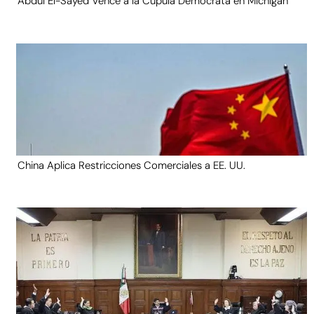
Abdul El-Sayed Vence a la Cúpula Demócrata en Michigan
China Aplica Restricciones Comerciales a EE. UU.