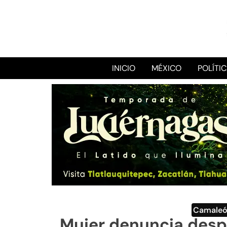
INICIO
MÉXICO
POLÍTI
Camale
Mujer denuncia desp