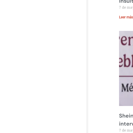
insul
7 de ma
Leer más
Shei
m
inte
7 de ma