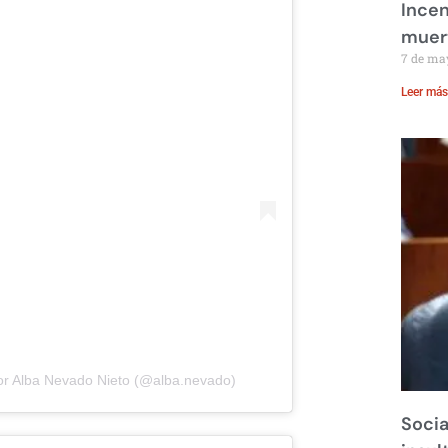
Incen
muer
m
7 de ma
Leer más
or Alba Nevado Nieto (@alba.nevado)
Socia