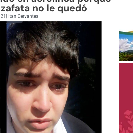
azafata no le quedó
021
|
Itan Cervantes