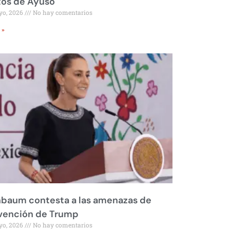
tos de Ayuso
yo, 2026
No hay comentarios
 »
nbaum contesta a las amenazas de
rvención de Trump
yo, 2026
No hay comentarios