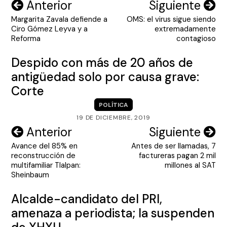
Navegación
Anterior
Siguiente
Margarita Zavala defiende a
OMS: el virus sigue siendo
de
Ciro Gómez Leyva y a
extremadamente
entradas
Reforma
contagioso
Despido con más de 20 años de
antigüedad solo por causa grave:
Corte
POLÍTICA
19 DE DICIEMBRE, 2019
Navegación
Anterior
Siguiente
Avance del 85% en
Antes de ser llamadas, 7
de
reconstrucción de
factureras pagan 2 mil
entradas
multifamiliar Tlalpan:
millones al SAT
Sheinbaum
Alcalde-candidato del PRI,
amenaza a periodista; la suspenden