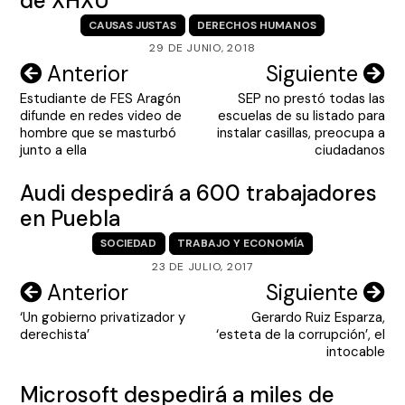
de XHXU
CAUSAS JUSTAS
DERECHOS HUMANOS
29 DE JUNIO, 2018
Navegación
Anterior
Siguiente
Estudiante de FES Aragón
SEP no prestó todas las
de
difunde en redes video de
escuelas de su listado para
entradas
hombre que se masturbó
instalar casillas, preocupa a
junto a ella
ciudadanos
Audi despedirá a 600 trabajadores
en Puebla
SOCIEDAD
TRABAJO Y ECONOMÍA
23 DE JULIO, 2017
Navegación
Anterior
Siguiente
‘Un gobierno privatizador y
Gerardo Ruiz Esparza,
de
derechista’
‘esteta de la corrupción’, el
entradas
intocable
Microsoft despedirá a miles de