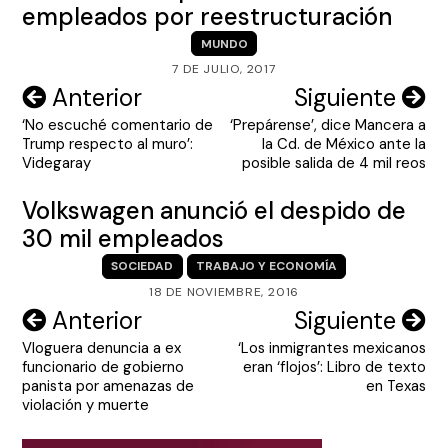
empleados por reestructuración
MUNDO
7 DE JULIO, 2017
Navegación
Anterior
Siguiente
‘No escuché comentario de
‘Prepárense’, dice Mancera a
de
Trump respecto al muro’:
la Cd. de México ante la
entradas
Videgaray
posible salida de 4 mil reos
Volkswagen anunció el despido de
30 mil empleados
SOCIEDAD
TRABAJO Y ECONOMÍA
18 DE NOVIEMBRE, 2016
Navegación
Anterior
Siguiente
Vloguera denuncia a ex
‘Los inmigrantes mexicanos
de
funcionario de gobierno
eran ‘flojos’: Libro de texto
entradas
panista por amenazas de
en Texas
violación y muerte