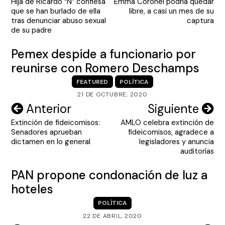
Hija de Ricardo “N” confiesa
Emma Coronel podría quedar
de
que se han burlado de ella
libre, a casi un mes de su
entradas
tras denunciar abuso sexual
captura
de su padre
Pemex despide a funcionario por
reunirse con Romero Deschamps
FEATURED
POLÍTICA
21 DE OCTUBRE, 2020
Navegación
Anterior
Siguiente
Extinción de fideicomisos:
AMLO celebra extinción de
de
Senadores aprueban
fideicomisos, agradece a
entradas
dictamen en lo general
legisladores y anuncia
auditorías
PAN propone condonación de luz a
hoteles
POLÍTICA
22 DE ABRIL, 2020