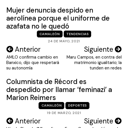
Mujer denuncia despido en
aerolínea porque el uniforme de
azafata no le quedó
CAMALEÓN
TENDENCIAS
24 DE MAYO, 2021
Navegación
Anterior
Siguiente
AMLO confirma cambio en
Maru Campos, en contra del
de
Banxico, dijo que respetará
matrimonio igualitario; la
entradas
su autonomía
tunden en redes
Columnista de Récord es
despedido por llamar ‘feminazi’ a
Marion Reimers
CAMALEÓN
DEPORTES
19 DE MARZO, 2021
Navegación
Anterior
Siguiente