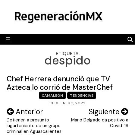
Skip
MÉXICO
to
content
POLÍTICA
MUNDO
☰
RegeneraciónMX
Sitio de noticias libre e independiente
CAMALEÓN
ETIQUETA:
despido
OPINIÓN
DEPORTES
Chef Herrera denunció que TV
ENGLISH SECTION
Azteca lo corrió de MasterChef
CAMALEÓN
TENDENCIAS
VIDEOS
13 DE ENERO, 2022
Navegación
Anterior
Siguiente
Detienen a presunto
Mario Delgado da positivo a
de
lugarteniente de un grupo
Covid-19
entradas
criminal en Aguascalientes