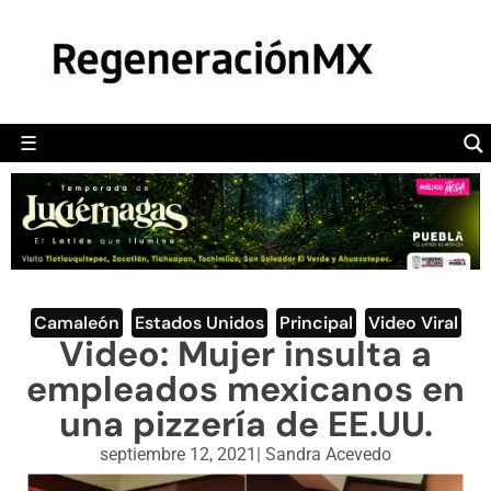
MÉXICO
POLÍTICA
MUNDO
☰
RegeneraciónMX
Sitio de noticias libre e independiente
CAMALEÓN
OPINIÓN
DEPORTES
ENGLISH SECTION
Camaleón
,
Estados Unidos
,
Principal
,
Video Viral
Video: Mujer insulta a
VIDEOS
empleados mexicanos en
una pizzería de EE.UU.
septiembre 12, 2021
|
Sandra Acevedo