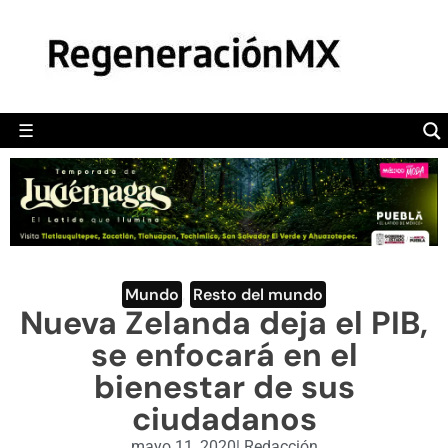
MÉXICO
POLÍTICA
MUNDO
☰
RegeneraciónMX
Sitio de noticias libre e independiente
CAMALEÓN
OPINIÓN
DEPORTES
ENGLISH SECTION
Mundo
,
Resto del mundo
Nueva Zelanda deja el PIB,
VIDEOS
se enfocará en el
bienestar de sus
ciudadanos
mayo 11, 2020
|
Redacción