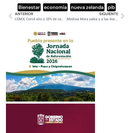
Bienestar
,
economia
,
nueva zelanda
,
pib
ANTERIOR
SIGUIENTE
CDMX, Covid alto y 25% de camas disponibles gracias a la gente: AMLO
Medina Mora sabía y a las doce Ebrard informa sobre Rápido y Furioso