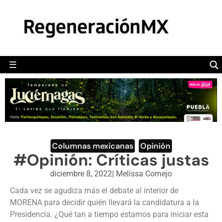
MÉXICO
POLÍTICA
MUNDO
☰
RegeneraciónMX
Sitio de noticias libre e independiente
CAMALEÓN
OPINIÓN
DEPORTES
ENGLISH SECTION
Columnas mexicanas
,
Opinión
#Opinión: Críticas justas
VIDEOS
diciembre 8, 2022
|
Melissa Cornejo
Cada vez se agudiza más el debate al interior de
MORENA para decidir quién llevará la candidatura a la
Presidencia. ¿Qué tan a tiempo estamos para iniciar esta