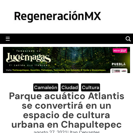
MÉXICO
POLÍTICA
MUNDO
☰
RegeneraciónMX
Sitio de noticias libre e independiente
CAMALEÓN
OPINIÓN
DEPORTES
ENGLISH SECTION
Camaleón
,
Ciudad
,
Cultura
Parque acuático Atlantis
VIDEOS
se convertirá en un
espacio de cultura
urbana en Chapultepec
agosto 27, 2021
|
Itan Cervantes