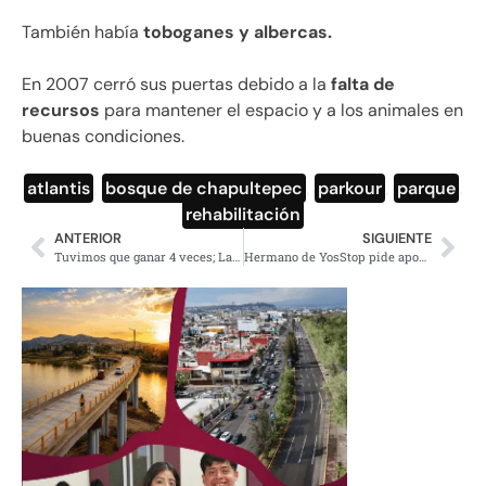
También había
toboganes y albercas.
En 2007 cerró sus puertas debido a la
falta de
recursos
para mantener el espacio y a los animales en
buenas condiciones.
atlantis
,
bosque de chapultepec
,
parkour
,
parque
,
rehabilitación
ANTERIOR
SIGUIENTE
Tuvimos que ganar 4 veces; Layda Sansores tras recuento de votos
Hermano de YosStop pide apoyo para su mamá que está afectada por el encarcelamiento de su hija